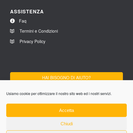
ASSISTENZA
Faq
Termini e Condizioni
Privacy Policy
HAI BISOGNO DI AIUTO?
SCRIVICI
Usiamo cookie per ottimizzare il nostro sito web ed i nostri servizi.
Lun-Ven 9:00 - 13:00
Accetta
14:00 - 18:00
Chiudi