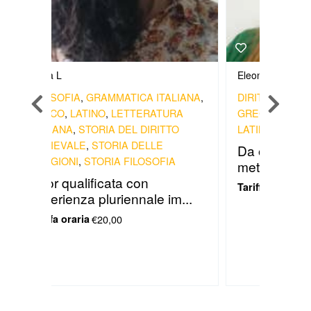
Giulia L
Eleonora p
FILOSOFIA
,
GRAMMATICA ITALIANA
,
DIRITTO
,
FILOS
GRECO
,
LATINO
,
LETTERATURA
GRECO
,
INGLE
ITALIANA
,
STORIA DEL DIRITTO
LATINO
,
STORI
MEDIEVALE
,
STORIA DELLE
Da oltre 10 
RELIGIONI
,
STORIA FILOSOFIA
metodo infalli
Tutor qualificata con
Tariffa oraria
€1
esperienza pluriennale im...
Tariffa oraria
€20,00