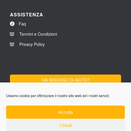
ASSISTENZA
Faq
Termini e Condizioni
Privacy Policy
HAI BISOGNO DI AIUTO?
SCRIVICI
Usiamo cookie per ottimizzare il nostro sito web ed i nostri servizi.
Lun-Ven 9:00 - 13:00
Accetta
14:00 - 18:00
Chiudi