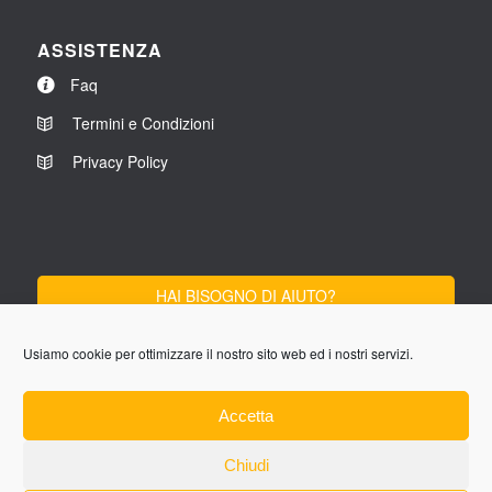
ASSISTENZA
Faq
Termini e Condizioni
Privacy Policy
HAI BISOGNO DI AIUTO?
SCRIVICI
Usiamo cookie per ottimizzare il nostro sito web ed i nostri servizi.
Lun-Ven 9:00 - 13:00
Accetta
14:00 - 18:00
Chiudi