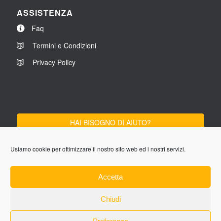
ASSISTENZA
Faq
Termini e Condizioni
Privacy Policy
HAI BISOGNO DI AIUTO?
SCRIVICI
Usiamo cookie per ottimizzare il nostro sito web ed i nostri servizi.
Lun-Ven 9:00 - 13:00
Accetta
14:00 - 18:00
Chiudi