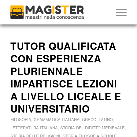
TUTOR QUALIFICATA
CON ESPERIENZA
PLURIENNALE
IMPARTISCE LEZIONI
A LIVELLO LICEALE E
UNIVERSITARIO
FILOSOFIA
,
GRAMMATICA ITALIANA
,
GRECO
,
LATINO
,
LETTERATURA ITALIANA
,
STORIA DEL DIRITTO MEDIEVALE
,
STORIA DELLE RELIGIONI
,
STORIA FILOSOFIA
SCUOLE