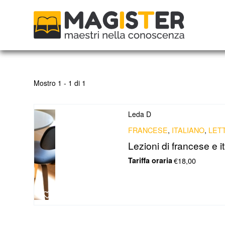
Mostro 1 - 1 di 1
Leda D
FRANCESE
,
ITALIANO
,
LET
Lezioni di francese e i
Tariffa oraria
€18,00